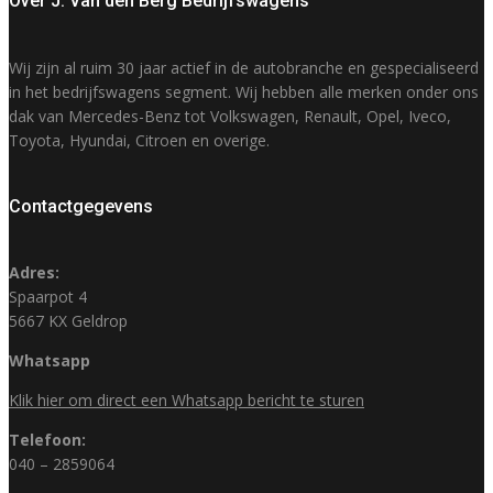
Over J. Van den Berg Bedrijfswagens
Wij zijn al ruim 30 jaar actief in de autobranche en gespecialiseerd
in het bedrijfswagens segment. Wij hebben alle merken onder ons
dak van Mercedes-Benz tot Volkswagen, Renault, Opel, Iveco,
Toyota, Hyundai, Citroen en overige.
Contactgegevens
Adres:
Spaarpot 4
5667 KX Geldrop
Whatsapp
Klik hier om direct een Whatsapp bericht te sturen
Telefoon:
040 – 2859064