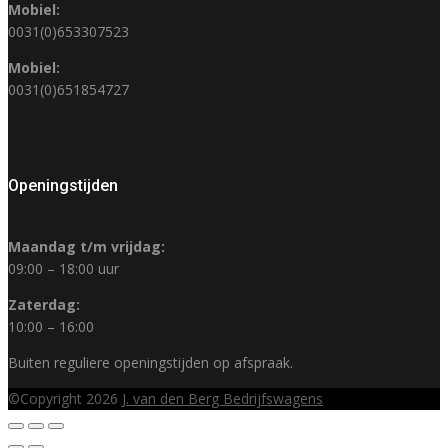
Mobiel:
0031(0)653307523
Mobiel:
0031(0)651854727
Openingstijden
Maandag t/m vrijdag:
09:00 – 18:00 uur
Zaterdag:
10:00 – 16:00
Buiten reguliere openingstijden op afspraak.
©Copyright 2026
J. van den Berg Bedrijfswagens