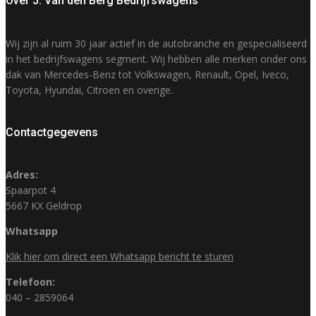
Over J. Van den Berg Bedrijfswagens
Wij zijn al ruim 30 jaar actief in de autobranche en gespecialiseerd
in het bedrijfswagens segment. Wij hebben alle merken onder ons
dak van Mercedes-Benz tot Volkswagen, Renault, Opel, Iveco,
Toyota, Hyundai, Citroen en overige.
Contactgegevens
Adres:
Spaarpot 4
5667 KX Geldrop
Whatsapp
Klik hier om direct een Whatsapp bericht te sturen
Telefoon:
040 – 2859064