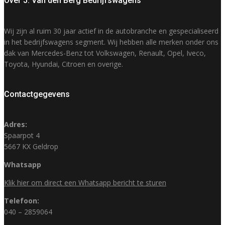
Over J. Van den Berg Bedrijfswagens
Wij zijn al ruim 30 jaar actief in de autobranche en gespecialiseerd
in het bedrijfswagens segment. Wij hebben alle merken onder ons
dak van Mercedes-Benz tot Volkswagen, Renault, Opel, Iveco,
Toyota, Hyundai, Citroen en overige.
Contactgegevens
Adres:
Spaarpot 4
5667 KX Geldrop
Whatsapp
Klik hier om direct een Whatsapp bericht te sturen
Telefoon:
040 – 2859064