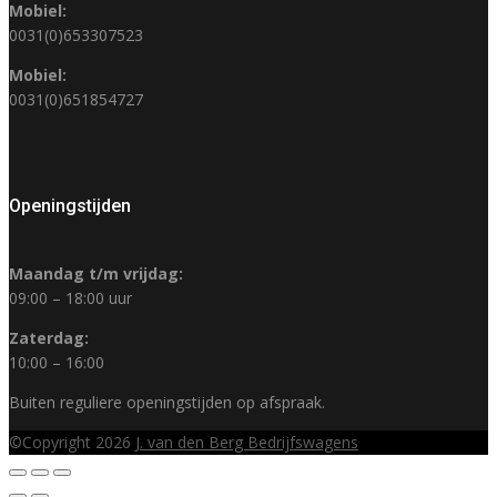
Mobiel:
0031(0)653307523
Mobiel:
0031(0)651854727
Openingstijden
Maandag t/m vrijdag:
09:00 – 18:00 uur
Zaterdag:
10:00 – 16:00
Buiten reguliere openingstijden op afspraak.
©Copyright 2026
J. van den Berg Bedrijfswagens