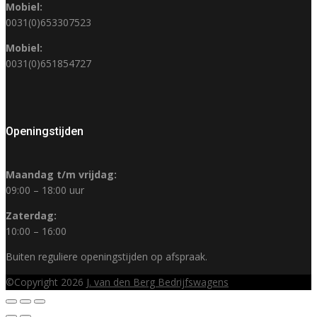
Mobiel:
0031(0)653307523
Mobiel:
0031(0)651854727
Openingstijden
Maandag t/m vrijdag:
09:00 – 18:00 uur
Zaterdag:
10:00 – 16:00
Buiten reguliere openingstijden op afspraak.
©Copyright 2026
J. van den Berg Bedrijfswagens