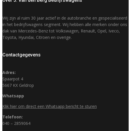
Over J. Van den Berg Bedrijfswagens
Wij zijn al ruim 30 jaar actief in de autobranche en gespecialiseerd
in het bedrijfswagens segment. Wij hebben alle merken onder ons
dak van Mercedes-Benz tot Volkswagen, Renault, Opel, Iveco,
Toyota, Hyundai, Citroen en overige.
Contactgegevens
Adres:
Spaarpot 4
5667 KX Geldrop
Whatsapp
Klik hier om direct een Whatsapp bericht te sturen
Telefoon:
040 – 2859064