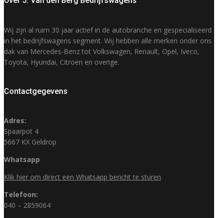
Over J. Van den Berg Bedrijfswagens
Wij zijn al ruim 30 jaar actief in de autobranche en gespecialiseerd
in het bedrijfswagens segment. Wij hebben alle merken onder ons
dak van Mercedes-Benz tot Volkswagen, Renault, Opel, Iveco,
Toyota, Hyundai, Citroen en overige.
Contactgegevens
Adres:
Spaarpot 4
5667 KX Geldrop
Whatsapp
Klik hier om direct een Whatsapp bericht te sturen
Telefoon:
040 – 2859064