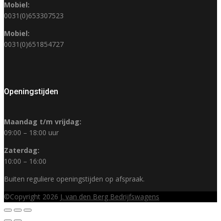
Mobiel:
0031(0)653307523
Mobiel:
0031(0)651854727
Openingstijden
Maandag t/m vrijdag:
09:00 – 18:00 uur
Zaterdag:
10:00 – 16:00
Buiten reguliere openingstijden op afspraak.
©Copyright 2026
J. van den Berg Bedrijfswagens