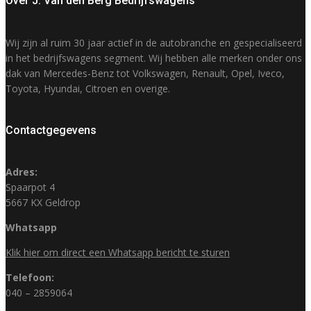
Over J. Van den Berg Bedrijfswagens
Wij zijn al ruim 30 jaar actief in de autobranche en gespecialiseerd
in het bedrijfswagens segment. Wij hebben alle merken onder ons
dak van Mercedes-Benz tot Volkswagen, Renault, Opel, Iveco,
Toyota, Hyundai, Citroen en overige.
Contactgegevens
Adres:
Spaarpot 4
5667 KX Geldrop
Whatsapp
Klik hier om direct een Whatsapp bericht te sturen
Telefoon:
040 – 2859064