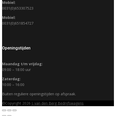
Mobiel:
0031(0)653307523
Mobiel:
0031(0)651854727
Openingstijden
Maandag t/m vrijdag:
09:00 – 18:00 uur
Zaterdag:
10:00 – 16:00
Buiten reguliere openingstijden op afspraak.
©Copyright 2026
J. van den Berg Bedrijfswagens