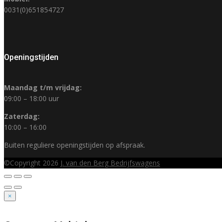
0031(0)651854727
Openingstijden
Maandag t/m vrijdag:
09:00 – 18:00 uur
Zaterdag:
10:00 – 16:00
Buiten reguliere openingstijden op afspraak.
©Copyright 2026
J. van den Berg Bedrijfswagens
×