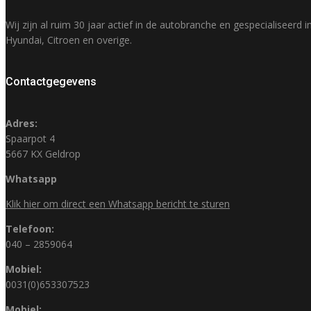
Wij zijn al ruim 30 jaar actief in de autobranche en gespecialisee
Hyundai, Citroen en overige.
Contactgegevens
Adres:
Spaarpot 4
5667 KX Geldrop
Whatsapp
Klik hier om direct een Whatsapp bericht te sturen
Telefoon:
040 – 2859064
Mobiel:
0031(0)653307523
Mobiel: