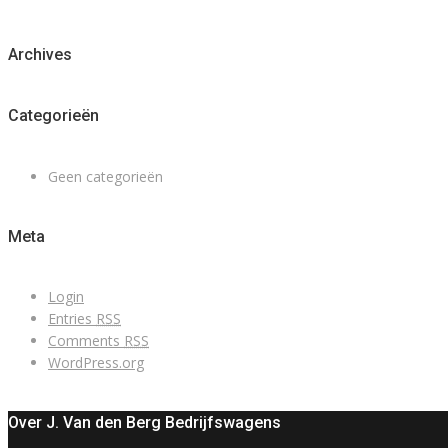
Archives
Categorieën
Geen categorieën
Meta
Login
Entries
RSS
Comments
RSS
WordPress.org
Over J. Van den Berg Bedrijfswagens