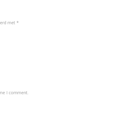
keerd met
*
time I comment.