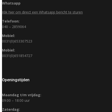
Whatsapp
Klik hier om direct een Whatsapp bericht te sturen
Telefoon:
040 – 2859064
Mobiel:
0031(0)653307523
Mobiel:
0031(0)651854727
Openingstijden
Maandag t/m vrijdag:
09:00 – 18:00 uur
Zaterdag: