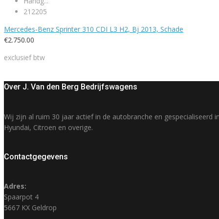
Handg...
212205
Mercedes-Benz Sprinter 310 CDI L3 H2, Bj 2013, Schade
€
2.750.00
exclusief btw
Over J. Van den Berg Bedrijfswagens
Wij zijn al ruim 30 jaar actief in de autobranche en gespecialisee
Hyundai, Citroen en overige.
Contactgegevens
Adres:
Spaarpot 4
5667 KX Geldrop