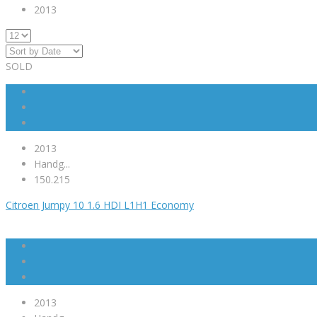
2013
SOLD
2013
Handg...
150.215
Citroen Jumpy 10 1.6 HDI L1H1 Economy
2013