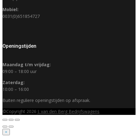
Mobiel:
0031(0)651854727
Openingstijden
Maandag t/m vrijdag:
09:00 – 18:00 uur
Zaterdag:
10:00 – 16:00
Buiten reguliere openingstijden op afspraak.
©Copyright 2026
J. van den Berg Bedrijfswagens
×