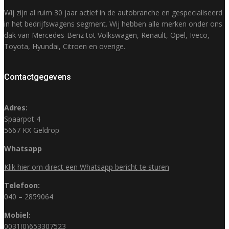
Wij zijn al ruim 30 jaar actief in de autobranche en gespecialiseerd
in het bedrijfswagens segment. Wij hebben alle merken onder ons
dak van Mercedes-Benz tot Volkswagen, Renault, Opel, Iveco,
Toyota, Hyundai, Citroen en overige.
Contactgegevens
Adres:
Spaarpot 4
5667 KX Geldrop
Whatsapp
Klik hier om direct een Whatsapp bericht te sturen
Telefoon:
040 – 2859064
Mobiel:
0031(0)653307523