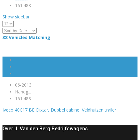
161.488
Show sidebar
38
Vehicles Matching
06-2013
Handg...
161.488
Iveco 40C17 BE Clixtar, Dubbel cabine, Veldhuizen trailer
Over J. Van den Berg Bedrijfswagens