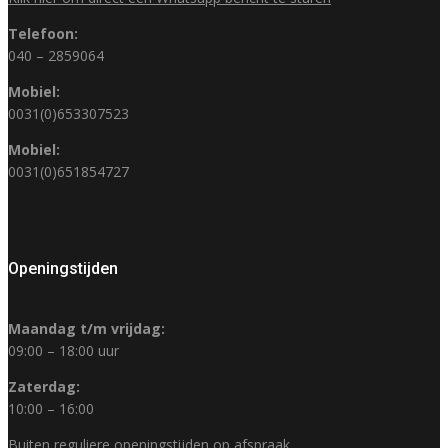
Telefoon:
040 – 2859064
Mobiel:
0031(0)653307523
Mobiel:
0031(0)651854727
Openingstijden
Maandag t/m vrijdag:
09:00 – 18:00 uur
Zaterdag:
10:00 – 16:00
Buiten reguliere openingstijden op afspraak.