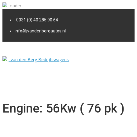
0031 (0) 40 285 90 64
info@jvandenbergautos.nl
MENU
Engine: 56Kw ( 76 pk )