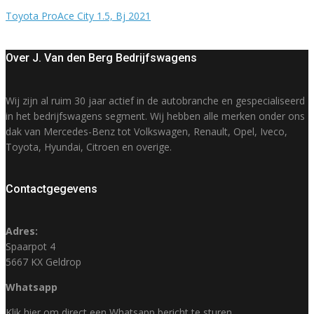
Toyota ProAce City 1.5, Bj 2021
Over J. Van den Berg Bedrijfswagens
Wij zijn al ruim 30 jaar actief in de autobranche en gespecialiseerd
in het bedrijfswagens segment. Wij hebben alle merken onder ons
dak van Mercedes-Benz tot Volkswagen, Renault, Opel, Iveco,
Toyota, Hyundai, Citroen en overige.
Contactgegevens
Adres:
Spaarpot 4
5667 KX Geldrop
Whatsapp
Klik hier om direct een Whatsapp bericht te sturen