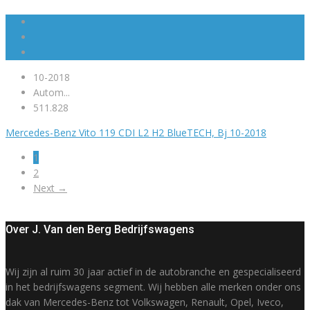
10-2018
Autom...
511.828
Mercedes-Benz Vito 119 CDI L2 H2 BlueTECH, Bj 10-2018
1
2
Next →
Over J. Van den Berg Bedrijfswagens
Wij zijn al ruim 30 jaar actief in de autobranche en gespecialiseerd
in het bedrijfswagens segment. Wij hebben alle merken onder ons
dak van Mercedes-Benz tot Volkswagen, Renault, Opel, Iveco,