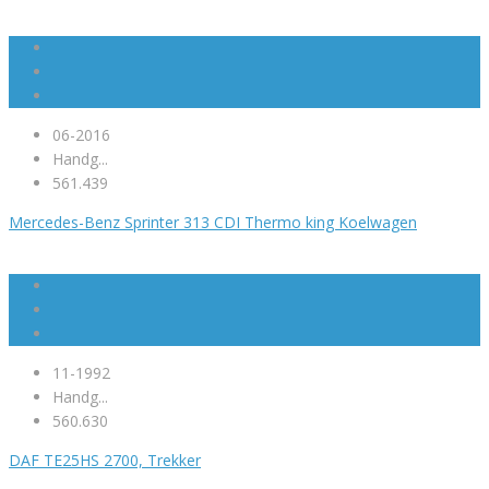
06-2016
Handg...
561.439
Mercedes-Benz Sprinter 313 CDI Thermo king Koelwagen
11-1992
Handg...
560.630
DAF TE25HS 2700, Trekker