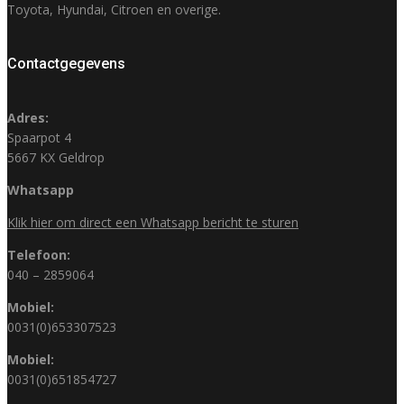
Toyota, Hyundai, Citroen en overige.
Contactgegevens
Adres:
Spaarpot 4
5667 KX Geldrop
Whatsapp
Klik hier om direct een Whatsapp bericht te sturen
Telefoon:
040 – 2859064
Mobiel:
0031(0)653307523
Mobiel:
0031(0)651854727