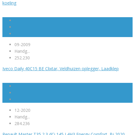
koeling
09-2009
Handg...
252.230
Iveco Daily 40C15 BE Clixtar, Veldhuizen oplegger, Laadklep
12-2020
Handg...
284.236
Renault Master T35 2.3 dCi 145 L4H3 Energy Comfort, Bj 2020