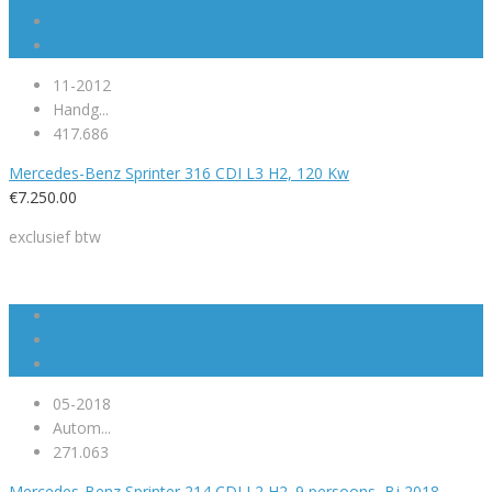
11-2012
Handg...
417.686
Mercedes-Benz Sprinter 316 CDI L3 H2, 120 Kw
€
7.250.00
exclusief btw
05-2018
Autom...
271.063
Mercedes-Benz Sprinter 214 CDI L2 H2. 9 persoons, Bj 2018