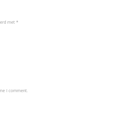
keerd met
*
time I comment.