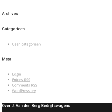
Archives
Categorieën
Geen categorieën
Meta
Login
Entries
RSS
Comments
RSS
WordPress.org
Over J. Van den Berg Bedrijfswagens