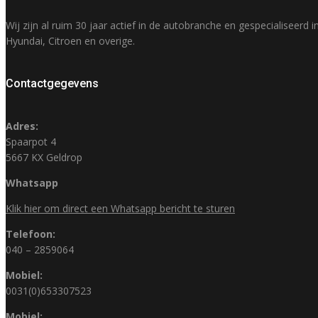
Wij zijn al ruim 30 jaar actief in de autobranche en gespecialisee
Hyundai, Citroen en overige.
Contactgegevens
Adres:
Spaarpot 4
5667 KX Geldrop
Whatsapp
Klik hier om direct een Whatsapp bericht te sturen
Telefoon:
040 – 2859064
Mobiel:
0031(0)653307523
Mobiel: