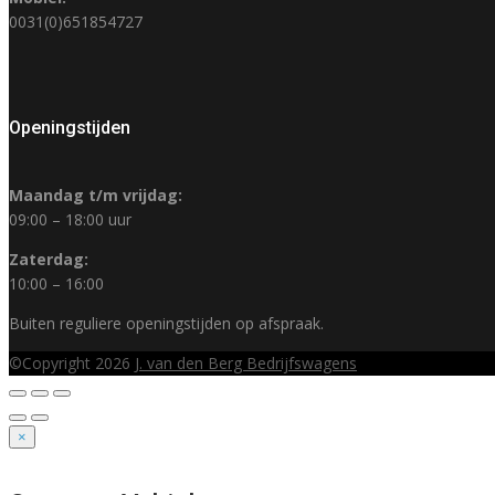
0031(0)651854727
Openingstijden
Maandag t/m vrijdag:
09:00 – 18:00 uur
Zaterdag:
10:00 – 16:00
Buiten reguliere openingstijden op afspraak.
©Copyright 2026
J. van den Berg Bedrijfswagens
×